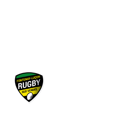
pour passer l’examen, généralement situé
courant mai, permettant l’accès au diplôme qui
est un atout pour entrer dans certaines écoles
(ENAC, Armée de l’Air…) ou pour développer ses
loisirs avec l’obtention d’aides financières des
fédérations aéronautiques.
Rentrée 2026 : dispositif Rugby scolaire
Ouverture du dispositif Rugby Scolaire – À
partir du 8 septembre 2026
À compter du 8 septembre 2026,
un nouveau