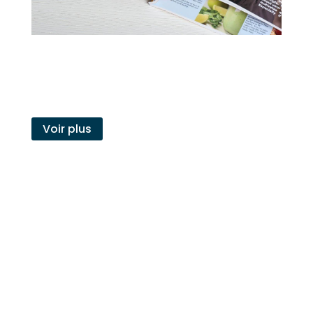
Juin
03
2026
RAM’DAME 63 : le
magazine des élèves du
lycée Notre-Dame
Voir plus