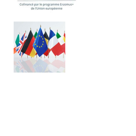
Vous êtes curieux, motivé par l’anglais, les
échanges internationaux, les découvertes
culturelles et vous envisagez un parcours
étudiant ou professionnel international ?
Deux possibilités s’offrent à vous :
1.
Rejoignez le parcours international, de la
seconde à la terminale !