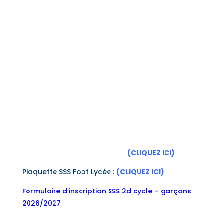
Les conditions d’inscription :
être un élève de 3e (rentrée en 2de) ou un
élève de 2de (rentrée en 1re)
être licencié FFF (Fédération Française de
Football)
effectuer en amont les démarches
spécifiques d’inscription au lycée
Pour de plus amples renseignements, n’hésitez
pas à vous rapprocher du District de Vendée
Football :
Lien District Vendée Football :
(CLIQUEZ ICI)
Plaquette SSS Foot Lycée :
(CLIQUEZ ICI)
Formulaire d’inscription SSS 2d cycle – garçons
2026/2027