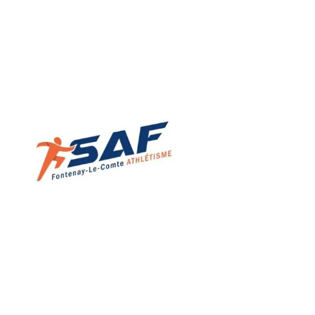
L’activité s’appuie sur diverses techniques
d’expression orale à partir d’exercices ludiques.
C’est ainsi un moyen de travailler : la voix, le
corps et l’imagination.
Rentrée 2026 : option athlétisme
Ouverture en septembre 2026 de l’option
athlétisme en partenariat avec le SAF (Sport
Athlétique Fontenaisien)
Pour les élèves
:
• Entraînements intégrés à l’emploi du temps
scolaire
• Plusieurs disciplines proposées (course,